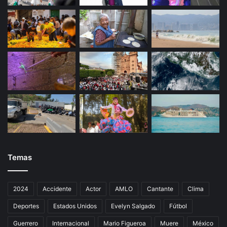
s
Temas
2024
Accidente
Actor
AMLO
Cantante
Clima
Deportes
Estados Unidos
Evelyn Salgado
Fútbol
Guerrero
Internacional
Mario Figueroa
Muere
México