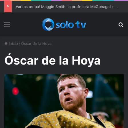
¡Varitas arriba! Maggie Smith, la profesora McGonagall en ‘Harry Potter’, muere a los 89 años
Menu
Bu
Inicio
/
Óscar de la Hoya
Óscar de la Hoya