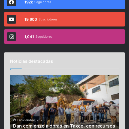
192k
Seguidores
19,600
Suscriptores
1,041
Seguidores
Noticias destacadas
D
B
a
e
n
t
c
s
o
a
m
b
i
e
e
é
7 noviembre, 2023
23
Dan comienzo a obras en Taxco, con recursos
Bet
n
R