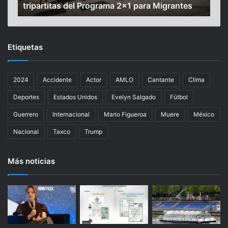
tripartitas del Programa 2×1 para Migrantes
esc
z
o
o
m
a
e
o
r
Etiquetas
b
o
r
i
a
n
2024
Accidente
Actor
AMLO
Cantante
Clima
s
s
e
t
Deportes
Estados Unidos
Evelyn Salgado
Fútbol
n
a
T
l
Guerrero
Internacional
Mario Figueroa
Muere
México
a
a
Nacional
Taxco
Trump
x
e
c
n
o
N
Más noticias
,
u
c
e
o
v
n
a
r
Y
e
o