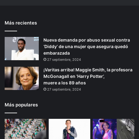
o
c
n
t
g
a
t
e
r
n
Más recientes
e
p
a
l
m
a
r
á
a
m
Nueva demanda por abuso sexual contra
i
g
2
i
‘Diddy’ de una mujer que asegura quedó
o
i
×
g
embarazada
1
r
r
n
27 septiembre, 2024
p
a
a
¡Varitas arriba! Maggie Smith, la profesora
a
c
McGonagall en ‘Harry Potter’,
r
i
muere a los 89 años
a
ó
27 septiembre, 2024
M
n
i
g
Más populares
r
a
n
t
e