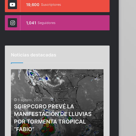
19,600
Suscriptores
1,041
Seguidores
Noticias destacadas
S
M
G
a
I
z
R
a
P
t
5 agosto, 2024
C
l
SGIRPCGRO PREVÉ LA
G
á
MANIFESTACIÓN DE LLUVIAS
14 agosto, 202
R
n
ivo
POR TORMENTA TROPICAL
Mazatlán e
O
e
“FABIO”
la Leagues
P
l