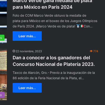
Marco Verde gana medalla de plata
para México en París 2024
Foto de COM Marco Verde obtuvo la medalla de
plata para México en el boxeo de los Juegos Olímpicos
de París 2024. ¡Marco Verde es de plata!
Con…
Leer más...
es
22 noviembre, 2023
774
D
Dan a conocer a los ganadores del
e
Concurso Nacional de Platería 2023.
v
e
Taxco de Alarcón, Gro.- Previo a la inauguración de la
l
86 edición de la Feria Nacional de la Plata, el…
a
n
eta ugandesa
Leer más...
16 junio, 2022
b
tegei tras ataque
Develan billete de lotería alus
co
i
al Pueblo Mágico de Taxco.
l