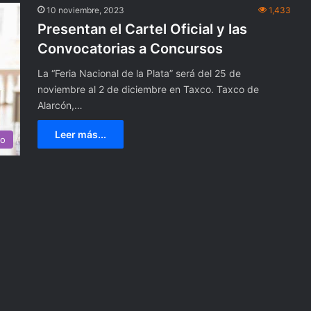
l
10 noviembre, 2023
1,433
e
Presentan el Cartel Oficial y las
t
e
Convocatorias a Concursos
d
La “Feria Nacional de la Plata” será del 25 de
e
l
noviembre al 2 de diciembre en Taxco. Taxco de
o
Alarcón,…
t
e
Leer más...
co
r
í
a
a
l
u
s
i
v
o
a
l