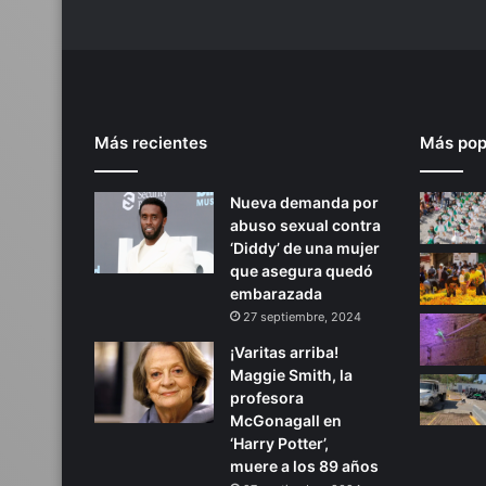
v
i
o
Más recientes
Más pop
Nueva demanda por
abuso sexual contra
‘Diddy’ de una mujer
que asegura quedó
embarazada
27 septiembre, 2024
¡Varitas arriba!
Maggie Smith, la
profesora
McGonagall en
‘Harry Potter’,
muere a los 89 años