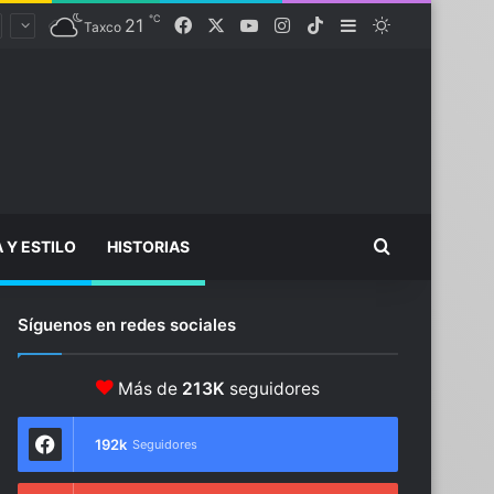
℃
21
Facebook
X
YouTube
Instagram
TikTok
Sidebar
Switch skin
Taxco
Buscar...
A Y ESTILO
HISTORIAS
Síguenos en redes sociales
Más de
213K
seguidores
192k
Seguidores