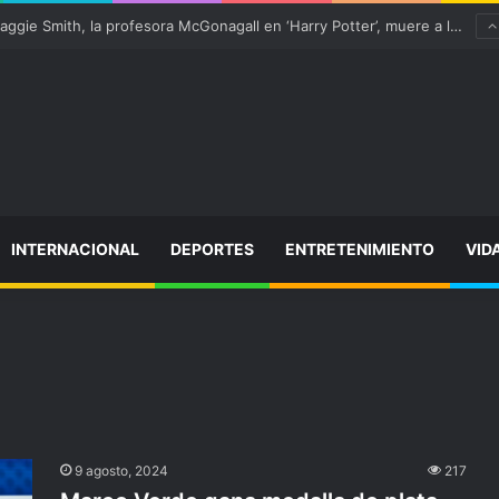
¡Varitas arriba! Maggie Smith, la profesora McGonagall en ‘Harry Potter’, muere a los 89 años
INTERNACIONAL
DEPORTES
ENTRETENIMIENTO
VID
9 agosto, 2024
217