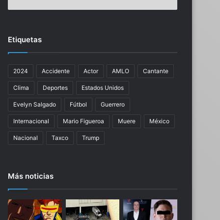
R
i
E
m
V
i
É
n
Etiquetas
L
a
A
a
M
C
2024
Accidente
Actor
AMLO
Cantante
A
r
N
u
Clima
Deportes
Estados Unidos
I
z
F
A
Evelyn Salgado
Fútbol
Guerrero
E
z
Internacional
Mario Figueroa
Muere
México
S
u
T
l
Nacional
Taxco
Trump
A
d
C
e
I
l
Más noticias
Ó
a
N
L
D
e
E
a
L
g