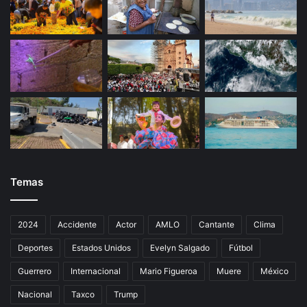
Temas
2024
Accidente
Actor
AMLO
Cantante
Clima
Deportes
Estados Unidos
Evelyn Salgado
Fútbol
Guerrero
Internacional
Mario Figueroa
Muere
México
Nacional
Taxco
Trump