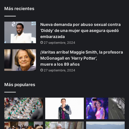
t
e
a
d
Más recientes
b
e
e
p
i
e
r
á
l
v
Nueva demanda por abuso sexual contra
i
g
i
e
‘Diddy’ de una mujer que asegura quedó
d
n
o
i
embarazada
a
t
r
n
27 septiembre, 2024
d
o
a
r
s
¡Varitas arriba! Maggie Smith, la profesora
u
n
McGonagall en ‘Harry Potter’,
s
a
muere a los 89 años
a
c
27 septiembre, 2024
i
o
Más populares
n
a
l
e
s