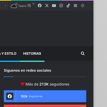
℃
15
Facebook
X
YouTube
Instagram
TikTok
Sidebar
Switch skin
Taxco
Buscar...
A Y ESTILO
HISTORIAS
Síguenos en redes sociales
Más de
213K
seguidores
192k
Seguidores