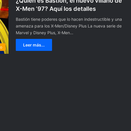
¿Quién es Bastión, el nuevo villano de
X-Men ‘97? Aquí los detalles
Bastión tiene poderes que lo hacen indestructible y una
amenaza para los X-Men/Disney Plus La nueva serie de
Marvel y Disney Plus, X-Men…
Leer más...
to
A
g
u
a
c
2 enero, 2023
o
Agua con cáscara de mandari
n
para prevenir el cáncer, regul
c
0 años David Soul,
el colesterol y el azúcar del
á
rsky y Hutch”
cuerpo
s