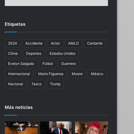
g
l
o
y
e
n
n
S
Etiquetas
t
a
r
l
e
g
2024
Accidente
Actor
AMLO
Cantante
e
a
l
d
Clima
Deportes
Estados Unidos
j
o
u
r
Evelyn Salgado
Fútbol
Guerrero
e
e
Internacional
Mario Figueroa
Muere
México
z
c
d
u
Nacional
Taxco
Trump
e
r
l
s
c
o
Más noticias
a
s
s
y
o
e
T
q
r
u