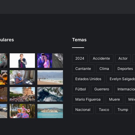
e
l
c
o
l
e
ulares
Temas
s
t
e
2024
Accidente
Actor
r
o
Cantante
Clima
Deportes
l
y
Estados Unidos
Evelyn Salgad
e
Fútbol
Guerrero
Internacio
l
a
Mario Figueroa
Muere
Méx
z
ú
Nacional
Taxco
Trump
c
a
r