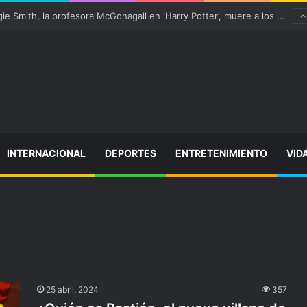
¡Varitas arriba! Maggie Smith, la profesora McGonagall en ‘Harry Potter’, muere a los 89 años
INTERNACIONAL
DEPORTES
ENTRETENIMIENTO
VID
25 abril, 2024
357