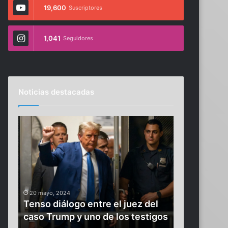
19,600
Suscriptores
1,041
Seguidores
Noticias destacadas
T
E
e
n
n
t
s
r
o
e
d
g
na
16 agosto, 202
i
a
ar
Entrega Ev
20 mayo, 2024
á
E
Tenso diálogo entre el juez del
y equipo de
l
v
caso Trump y uno de los testigos
normales d
o
e