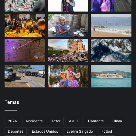
i
o
Temas
2024
Accidente
Actor
AMLO
Cantante
Clima
Deportes
Estados Unidos
Evelyn Salgado
Fútbol