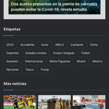
Dos ácidos presentes en la planta de cannabis
Mur
s
n
pueden evitar la Covid-19, revela estudio
añ
p
f
r
l
e
u
s
e
Etiquetas
e
n
n
c
t
e
2024
Accidente
Actor
AMLO
Cantante
Clima
e
r
s
S
Deportes
Estados Unidos
Evelyn Salgado
Fútbol
e
e
n
b
Guerrero
Internacional
Mario Figueroa
Muere
México
l
a
Nacional
Taxco
Trump
a
s
p
t
l
i
Más noticias
a
á
n
n
t
B
a
a
d
u