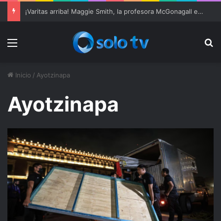
¡Varitas arriba! Maggie Smith, la profesora McGonagall en ‘Harry Potter’, muere a los 89 años
Menu
Bu
Inicio
/
Ayotzinapa
Ayotzinapa