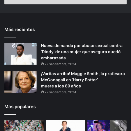
l
a
n
a
C
n
t
o
t
e
v
Más recientes
e
p
i
d
r
á
-
Nueva demanda por abuso sexual contra
i
g
1
‘Diddy’ de una mujer que asegura quedó
o
i
9
embarazada
,
r
n
27 septiembre, 2024
r
a
¡Varitas arriba! Maggie Smith, la profesora
e
McGonagall en ‘Harry Potter’,
v
muere a los 89 años
e
27 septiembre, 2024
l
a
e
Más populares
s
t
u
d