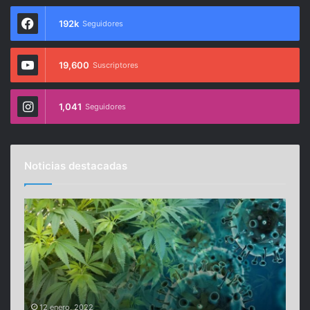
192k
Seguidores
19,600
Suscriptores
1,041
Seguidores
Noticias destacadas
D
M
o
u
s
r
á
i
c
ó
i
e
d
l
o
i
12 enero, 2022
14